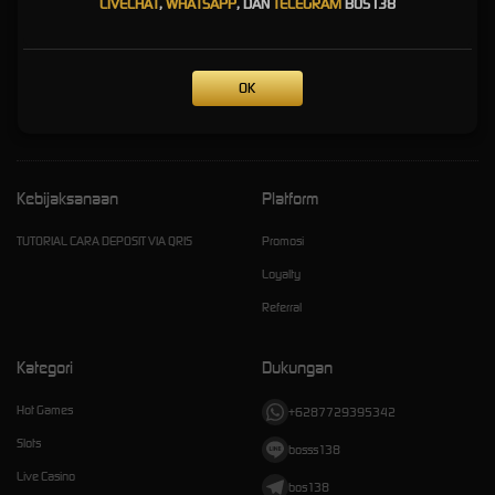
LIVECHAT
,
WHATSAPP
, DAN
TELEGRAM
BOS138
game slot.
Namun sebelum permainan slot ada, tentu terdapat permainan yang sangat populer dalam
sejarah dunia pertaruhanan. Jika anda penasaran dengan sejarah provider, situs, atau juga
OK
agen ini, maka perhatikan pembahasan berikut dibawah ini.
Kebijaksanaan
Platform
TUTORIAL CARA DEPOSIT VIA QRIS
Promosi
Loyalty
Referral
Kategori
Dukungan
Hot Games
+6287729395342
Slots
bosss138
Live Casino
bos138