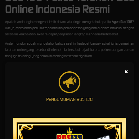
Online Indonesia Resmi
Apakah anda ingin mengenal lebih dalam atau ingin mengetahui apa itu
Agen Bos138
?
Jika ya, maka anda perlu memperhatikan pembahasan yang ada di dalam artikel ini dengan
seksama karena disini akan terdapat penjelasan lengkap mengenai hal tersebut.
Anda mungkin sudah mengetahui bahwa saat ini terdapat banyak sekali jenis permainan
taruhan online yang tersebar di internet. Hal tersebut terjadi karena perkembangan zaman
dan juga teknologi yang semakin meningkat secara signifikan.
Seperti yang sudah di ketahui, di tanah air sendiri segala bentuk pertaruhanan
Bos138
itu
×
dilarang oleh pemerintah. Oleh karena itu, sebelum adanya teknologi orang-orang susah
untuk melakukan hobby mereka yaitu bermain taruhan.
Dengan adanya game taruhan online ini tentu banyak sekali para pecinta taruhan yang
terbantu juga senang. Hal itu karena game taruhan online dapat dilakukan dimana saja dan
PENGUMUMAN BOS138
kapan saja tanpa terikat waktu atau juga tempat.
Terlebih lagi bermain taruhan secara online terbukti dapat menghasilkan lebih banyak
keuntungan mulai dari jutaan, puluhan, hingga ratusan juta rupiah dalam waktu yang
singkat hanya beberapa menit atau bahkan detik jika sangat beruntung.
Namun tentu hal itu tidak bisa dilakukan atau didapakan begitu saja, ada cukup banyak hal
penting dan harus diperhatikan juga dilakukan. Salah satunya yaitu dengan mengenal