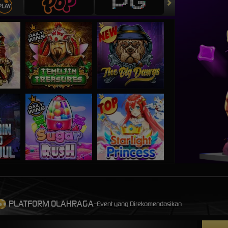
PLATFORM OLAHRAGA-
Event yang Direkomendasikan