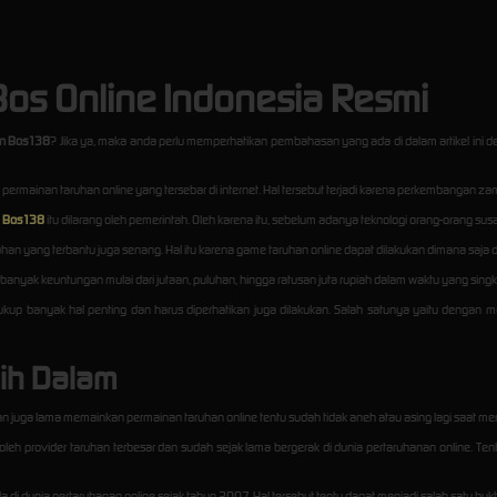
Bos Online Indonesia Resmi
n Bos138
? Jika ya, maka anda perlu memperhatikan pembahasan yang ada di dalam artikel ini 
permainan taruhan online yang tersebar di internet. Hal tersebut terjadi karena perkembangan za
n
Bos138
itu dilarang oleh pemerintah. Oleh karena itu, sebelum adanya teknologi orang-orang s
han yang terbantu juga senang. Hal itu karena game taruhan online dapat dilakukan dimana saja d
ih banyak keuntungan mulai dari jutaan, puluhan, hingga ratusan juta rupiah dalam waktu yang sing
 cukup banyak hal penting dan harus diperhatikan juga dilakukan. Salah satunya yaitu dengan
ih Dalam
n juga lama memainkan permainan taruhan online tentu sudah tidak aneh atau asing lagi saat m
leh provider taruhan terbesar dan sudah sejak lama bergerak di dunia pertaruhanan online. Tentu
da di dunia pertaruhanan online sejak tahun 2007. Hal tersebut tentu dapat menjadi salah satu bu