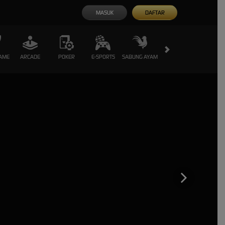
MASUK
DAFTAR
GAME
ARCADE
POKER
E-SPORTS
SABUNG AYAM
PROMOSI