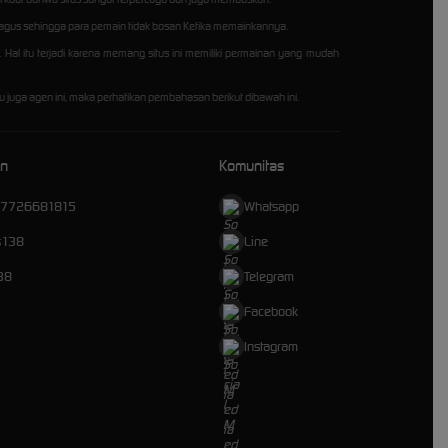
t bagus sehingga para pemain tidak bosan Ketika memainkannya.
. Hal itu terjadi karena memang situs ini memiliki permainan yang mudah
 juga agen ini, maka perhatikan pembahasan berikut dibawah ini.
n
Komunitas
7726681815
Whatsapp
s138
Line
38
Telegram
Facebook
Instagram