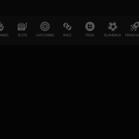
GAMES
SLOTS
LIVE CASINO
RACE
TOGEL
OLAHRAGA
CRASH 