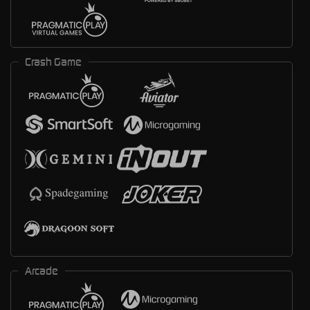
Crash Game
Arcade