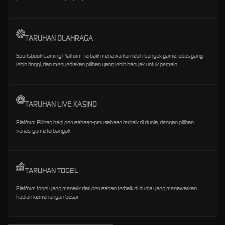
TARUHAN OLAHRAGA
Sportsbook Gaming Platform Terbaik menawarkan lebih banyak game, odds yang
lebih tinggi, dan menyediakan pilihan yang lebih banyak untuk pemain.
TARUHAN LIVE KASINO
Platform Pilihan bagi perusahaan-perusahaan terbaik di dunia, dengan pilihan
variasi game terbanyak
TARUHAN TOGEL
Platform togel yang menarik dari perusahan terbaik di dunia yang menawarkan
hadiah kemenangan besar