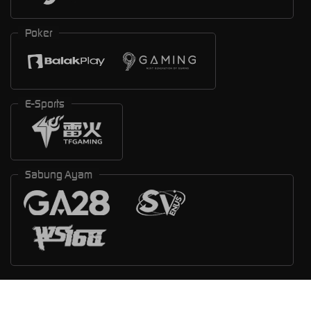
Poker
E-Sports
Sabung Ayam