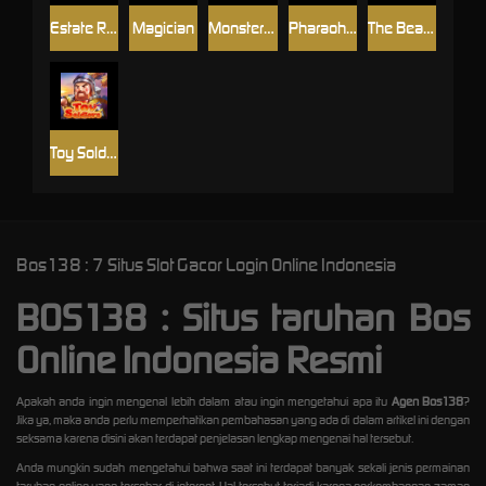
Estate Rich Man
Magician
Monster Pop
Pharaoh Treasures
The Beauties
Toy Soldiers
Bos138 : 7 Situs Slot Gacor Login Online Indonesia
BOS138 : Situs taruhan Bos
Online Indonesia Resmi
Apakah anda ingin mengenal lebih dalam atau ingin mengetahui apa itu
Agen Bos138
?
Jika ya, maka anda perlu memperhatikan pembahasan yang ada di dalam artikel ini dengan
seksama karena disini akan terdapat penjelasan lengkap mengenai hal tersebut.
Anda mungkin sudah mengetahui bahwa saat ini terdapat banyak sekali jenis permainan