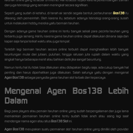
taruhan online yang tersebar di internet. Hal tersebut terjadi karena perkembangan zaman
dan juga teknologi yang semakin meningkat secara signifikan.
Seperti yang sudah di ketahui, di tanah air sendiri segala bentuk pertaruhanan
Bos138
itu
dilarang oleh pemerintah. Oleh karena itu, sebelum adanya teknologi orang-orang susah
untuk melakukan hobby mereka yaitu bermain taruhan.
Dengan adanya game taruhan online ini tentu banyak sekali para pecinta taruhan yang
terbantu juga senang. Hal itu karena game taruhan online dapat dilakukan dimana saja dan
kapan saja tanpa terikat waktu atau juga tempat.
Terlebih lagi bermain taruhan secara online terbukti dapat menghasilkan lebih banyak
keuntungan mulai dari jutaan, puluhan, hingga ratusan juta rupiah dalam waktu yang
singkat hanya beberapa menit atau bahkan detik jika sangat beruntung.
Namun tentu hal itu tidak bisa dilakukan atau didapakan begitu saja, ada cukup banyak hal
penting dan harus diperhatikan juga dilakukan. Salah satunya yaitu dengan mengenal
Agen Bos138
sebagai penyedia game taruhan slot terbaik dan terpercaya.
Mengenal Agen Bos138 Lebih
Dalam
Bagi para players atau pemain taruhan online yang sudah berpengalaman dan juga lama
memainkan permainan taruhan online tentu sudah tidak aneh atau asing lagi saat
mendengar nama agen atau situs
Bos138 Slot
ini.
Agen Bos138
merupakan suatu permainan slot taruhan online yang dimiliki oleh provider