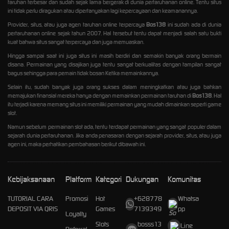
taruhan terbesar dan sudah sejak lama bergerak di dunia pertaruhanan online. Tentu situs
ini tidak perlu diragukan atau dipertanyakan lagi kepercayaan dan keamanannya.
Provider, situs, atau juga agen taruhan online terpercaya
Bos138
ini sudah ada di dunia
pertaruhanan online sejak tahun 2007. Hal tersebut tentu dapat menjadi salah satu bukti
kuat bahwa situs sangat terpercaya dan juga memuaskan.
Hingga sampai saat ini juga situs ini masih berdiri dan semakin banyak orang bermain
disana. Permainan yang disajikan juga tentu sangat berkualitas dengan tampilan sangat
bagus sehingga para pemain tidak bosan Ketika memainkannya.
Selain itu, sudah banyak juga orang sukses dalam meningkatkan atau juga bahkan
memajukan finansial mereka hanya dengan memainkan permainan taruhan di
Bos138
. Hal
itu terjadi karena memang situs ini memiliki permainan yang mudah dimainkan seperti game
slot.
Namun sebelum permainan slot ada, tentu terdapat permainan yang sangat populer dalam
sejarah dunia pertaruhanan. Jika anda penasaran dengan sejarah provider, situs, atau juga
agen ini, maka perhatikan pembahasan berikut dibawah ini.
Kebijaksanaan
Platform
Kategori
Dukungan
Komunitas
TUTORIAL CARA
Promosi
Hot
+628778
Whatsa
DEPOSIT VIA QRIS
Games
7139349
pp
Loyalty
Slots
bosss13
Line