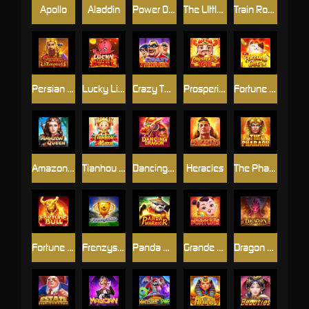
Apollo
Aladdin
Power Of Thor
The LIttle Witch
Train Robber
Persian Empire
Lucky Little Devil
Crazy Thieves
Prosperity 168
Fortune Cat
Amazon Queen
Tianhou Mazu
Dancing Dragon
Heracles
The Pharaoh
Fortune Bull
Frenzyshot
Panda Warrior
Grande Fortune
Dragon Treasure