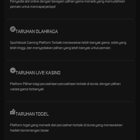
Penyedia slot online dengan beragam pilihan game menarik yang memudahkan
pemain untuk mencapai jackpot
TARUHAN OLAHRAGA
Sportsbook Gaming Platform Terbaik menawarkan lebih banyak game, odds yang
lebih tinggi, dan menyediakan pilihan yang lebih banyak untuk pemain.
TARUHAN LIVE KASINO
Platform Pilihan bagi perusahaan-perusahaan terbaik di dunia, dengan pilihan
variasi game terbanyak
TARUHAN TOGEL
Platform togel yang menarik dari perusahan terbaik di dunia yang menawarkan
hadiah kemenangan besar